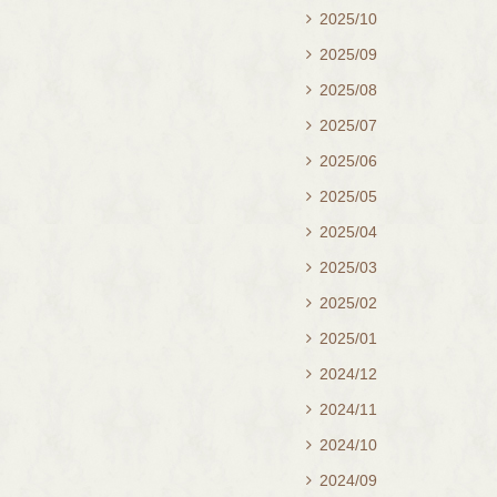
2025/10

2025/09

グルートのマスコットキーホル
ダーが可愛くて買ってしまいま
2025/08

した(笑)
2025/07

最後のほうにスプラッシュに乗
2025/06

ったら一番前になってしまい、
2025/05

冬の夜にびしょびしょに濡れま
2025/04

した（笑）
2025/03

2025/02

余計に寒くなりました泣
2025/01

でもそれも思い出です！
2024/12

あとスーベニアメダル探しもで
2024/11

きたので満足です♪
2024/10

また近々行くので楽しみです♪♪♪
2024/09
