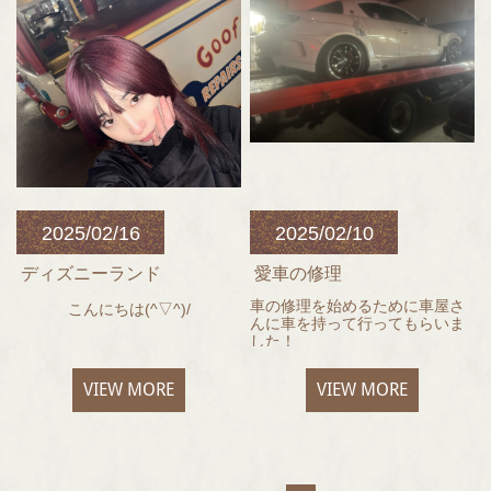
というなんともドナルドらしい
ストーリーです！
今年もどんなドナルドの世界観
が見れるか楽しみです！
2025/02/16
2025/02/10
ディズニーランド
愛車の修理
車の修理を始めるために車屋さ
こんにちは(^▽^)/
んに車を持って行ってもらいま
した！
先日、ディズニーランドに行っ
てきました♡
それなりに古くなってきて壊れ
VIEW MORE
VIEW MORE
る箇所も増えてきましたがまだ
今年初めてのディズニーは風が
まだ直して乗っていきます！！
強くて、寒かったです泣