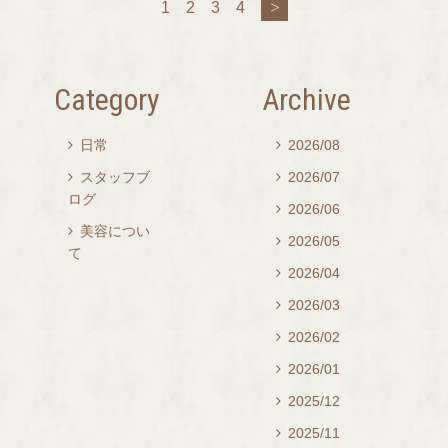
1
2
3
4
アトラクションは10個乗れまし
た♪♪
今イッツアスモールワールドが
Category
Archive
withグルートになっていて
私の好きなマーベルがコラボし
日常
2026/08


てました！！！
スタッフブ
2026/07


ログ
2026/06

美容につい

2026/05

て
2026/04

2026/03

2026/02

2026/01

2025/12

2025/11
